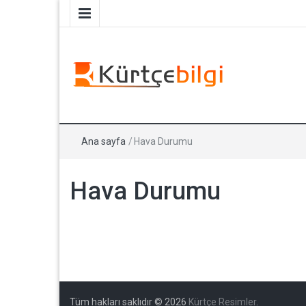
Kürtçe Resimler
Galeri
Ana sayfa
/
Hava Durumu
Hava Durumu
Tüm hakları saklıdır © 2026
Kürtçe Resimler
.