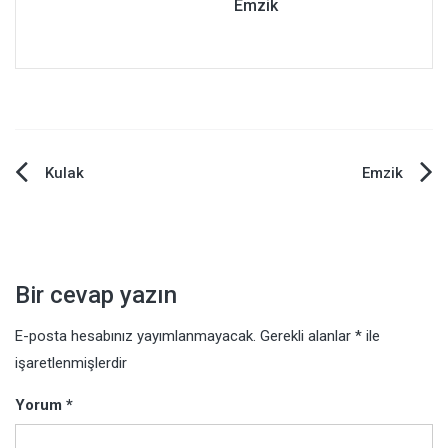
Emzik
Yazı
Kulak
Emzik
dolaşımı
Bir cevap yazın
E-posta hesabınız yayımlanmayacak.
Gerekli alanlar
*
ile
işaretlenmişlerdir
Yorum
*